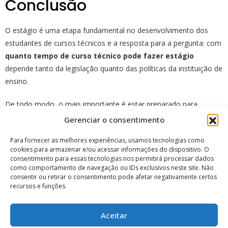
Conclusão
O estágio é uma etapa fundamental no desenvolvimento dos
estudantes de cursos técnicos e a resposta para a pergunta: com
quanto tempo de curso técnico pode fazer estágio
depende tanto da legislação quanto das políticas da instituição de
ensino.
De todo modo, o mais importante é estar preparado para
aproveitar, o quanto antes, essa oportunidade de adquirir
Gerenciar o consentimento
experiência prática, aumentar as chances de empregabilidade e
Para fornecer as melhores experiências, usamos tecnologias como
construir uma rede de contatos valiosa.
cookies para armazenar e/ou acessar informações do dispositivo. O
consentimento para essas tecnologias nos permitirá processar dados
Se você está buscando um curso técnico que abra as portas do
como comportamento de navegação ou IDs exclusivos neste site. Não
consentir ou retirar o consentimento pode afetar negativamente certos
mercado de trabalho através de estágios e posteriormente com
recursos e funções.
a sua contratação, não perca tempo e
matricule-se em um
dos cursos do colégio lapa!
Aceitar
Quer saber como
trabalhar como perito judicial
? Confira nosso