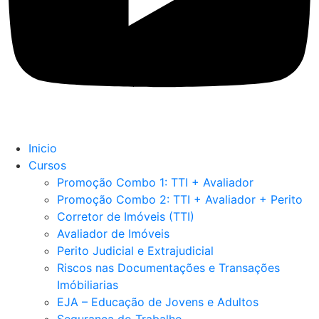
Inicio
Cursos
Promoção Combo 1: TTI + Avaliador
Promoção Combo 2: TTI + Avaliador + Perito
Corretor de Imóveis (TTI)
Avaliador de Imóveis
Perito Judicial e Extrajudicial
Riscos nas Documentações e Transações
Imóbiliarias
EJA – Educação de Jovens e Adultos