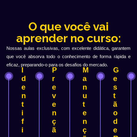
O que você vai
aprender no curso:
Nossas aulas exclusivas, com excelente didática, garantem
que você absorva todo o conhecimento de forma rápida e
eficaz, preparando-o para os desafios do mercado.
I
P
M
G
d
r
a
e
e
e
n
s
n
v
u
t
t
e
t
ã
i
n
e
o
f
ç
n
d
i
ã
ç
e