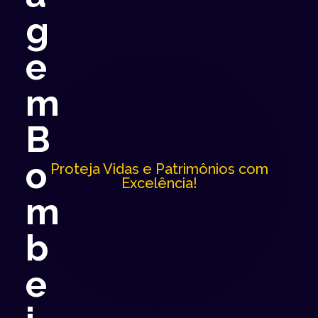
g
e
m
B
o
Proteja Vidas e Patrimônios com
Excelência!
m
b
e