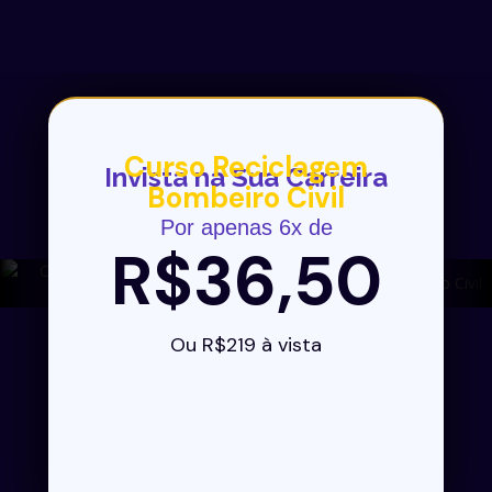
Curso Reciclagem
Invista na Sua Carreira
Bombeiro Civil
Por apenas 6x de
R$36,50
Ou R$219 à vista