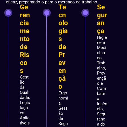
eficaz, preparando-o para o mercado de trabalho.
Ge
Te
Se
ren
cn
gur
cia
olo
an
me
gia
ça
nto
s
Higie
ne e
de
de
Medi
cina
Ris
Pr
do
co
ev
Trab
alho,
s
en
Prev
Gest
çã
ençã
ão
o e
o
da
Com
Quali
Ergo
bate
dade,
nomi
a
Legis
a,
Incên
laçõ
Gest
dio,
es
ão
Segu
Aplic
de
ranç
áveis
Segu
a do