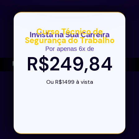
Curso Técnico de
Invista na Sua Carreira
Segurança do Trabalho
Por apenas 6x de
R$249,84
Ou R$1499 à vista