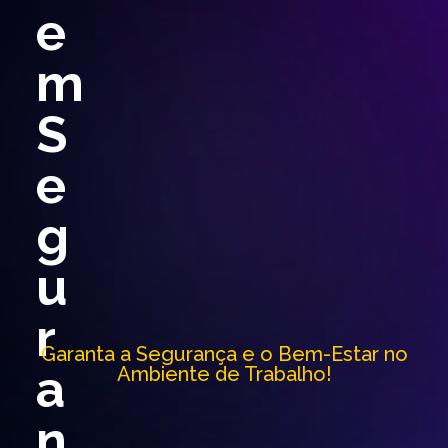
e
m
S
e
g
u
r
Garanta a Segurança e o Bem-Estar no
a
Ambiente de Trabalho!
n