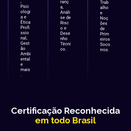
,
ranç
Trab
Psic
a,
alho
ologi
Análi
e
a e
se de
Noç
Ética
Risc
ões
Profi
o e
de
ssio
Dese
Prim
nal,
nho
eiros
Gest
Técni
Soco
ão
co.
rros.
Ambi
ental
e
mais
.
Certificação Reconhecida
em todo Brasil