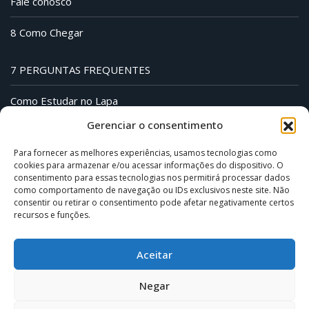
Fale conosco
8 Como Chegar
7 PERGUNTAS FREQUENTES
Como Estudar no Lapa
Gerenciar o consentimento
Carteirinha do Estudante
Para fornecer as melhores experiências, usamos tecnologias como
Modelo Certificado
cookies para armazenar e/ou acessar informações do dispositivo. O
consentimento para essas tecnologias nos permitirá processar dados
como comportamento de navegação ou IDs exclusivos neste site. Não
consentir ou retirar o consentimento pode afetar negativamente certos
recursos e funções.
Aceitar
Negar