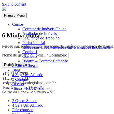
Skip to content
Primary Menu
Cursos
Corretor de Imóveis Online
Avaliador de Imóveis
6 Minha conta
Segurança do Trabalho
Perito Judicial
Perdeu sua senha? Digite seu nome de usuário ou endereço de e-mail.
Riscos nas Documentações em Transações Imobiliárias
Combo 1
Nome de usuário ou e-mail
*
Obrigatório
Combo 2
Bidarra – Corretor Campeão
Redefinir senha
8 Como Chegar
Blog
(11) 3865-7570
4 Seja Um Afiliado
(11) 97377-1737
5 Contato
colegiolapa@colegiolapa.com.br
Acesso
Rua Guaicurus 1467, 2º andar
Curso – EJA Médio
Bairro da Lapa - Sao Paulo – SP
2 Quem Somos
4 Seja Um Afiliado
Fale conosco