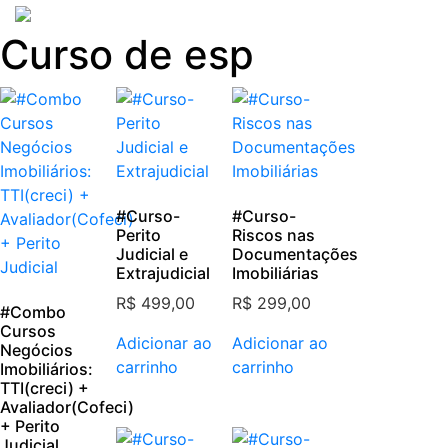
Skip
to
Curso de esp
content
#Curso-
#Curso-
Perito
Riscos nas
Judicial e
Documentações
Extrajudicial
Imobiliárias
R$
499,00
R$
299,00
#Combo
Cursos
Adicionar ao
Adicionar ao
Negócios
carrinho
carrinho
Imobiliários​:
TTI(creci) +
Avaliador(Cofeci)
+ Perito
Judicial