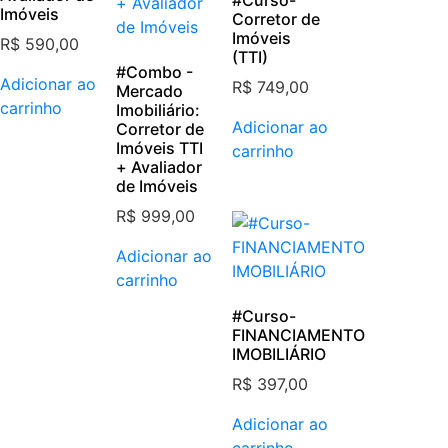
Imóveis
Corretor de
Imóveis
R$
590,00
(TTI)
#Combo -
Adicionar ao
R$
749,00
Mercado
carrinho
Imobiliário​:
Adicionar ao
Corretor de
Imóveis TTI
carrinho
+ Avaliador
de Imóveis​
R$
999,00
Adicionar ao
carrinho
#Curso-
FINANCIAMENTO
IMOBILIÁRIO
R$
397,00
Adicionar ao
carrinho