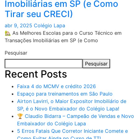
Imobiliárias em SP (e Como
e
Tirar seu CRECI)
Como
Evitar
abr 9, 2025
Colégio Lapa
Ainda
🏡 As Melhores Escolas para o Curso Técnico em
no
Transações Imobiliárias em SP (e Como
Curso
de
Pesquisar
TTI​
Pesquisar
Recent Posts
Faixa 4 do MCMV e crédito 2026
Espaço para treinamentos em São Paulo
Airton Lavirri, o Maior Expositor Imobiliário de
SP, é o Novo Embaixador do Colégio Lapa!
🏆 Claudio Bidarra – Campeão de Vendas e Novo
Embaixador do Colégio Lapa
5 Erros Fatais Que Corretor Iniciante Comete e
Como Evitar Ainda no Curso de TTI​