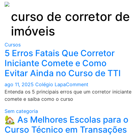
Skip
to
curso de corretor de
content
imóveis
Cursos
5 Erros Fatais Que Corretor
Iniciante Comete e Como
Evitar Ainda no Curso de TTI​
on
ago 11, 2025
Colégio Lapa
Comment
5
Entenda os 5 principais erros que um corretor iniciante
Erros
comete e saiba como o curso
Fatais
Sem categoria
Que
🏡 As Melhores Escolas para o
Corretor
Curso Técnico em Transações
Iniciante
Comete