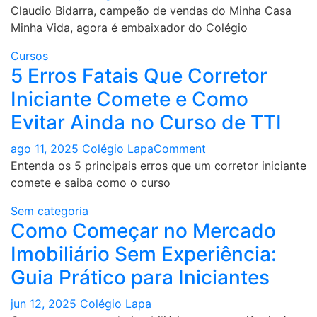
Claudio Bidarra, campeão de vendas do Minha Casa
Minha Vida, agora é embaixador do Colégio
Cursos
5 Erros Fatais Que Corretor
Iniciante Comete e Como
Evitar Ainda no Curso de TTI​
on
ago 11, 2025
Colégio Lapa
Comment
5
Entenda os 5 principais erros que um corretor iniciante
Erros
comete e saiba como o curso
Fatais
Sem categoria
Que
Como Começar no Mercado
Corretor
Imobiliário Sem Experiência:
Iniciante
Comete
Guia Prático para Iniciantes
e
Como
jun 12, 2025
Colégio Lapa