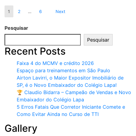
Paginação
Page
Page
Page
Next
1
2
…
6
Next
page
de
Pesquisar
posts
Pesquisar
Recent Posts
Faixa 4 do MCMV e crédito 2026
Espaço para treinamentos em São Paulo
Airton Lavirri, o Maior Expositor Imobiliário de
SP, é o Novo Embaixador do Colégio Lapa!
🏆 Claudio Bidarra – Campeão de Vendas e Novo
Embaixador do Colégio Lapa
5 Erros Fatais Que Corretor Iniciante Comete e
Como Evitar Ainda no Curso de TTI​
Gallery