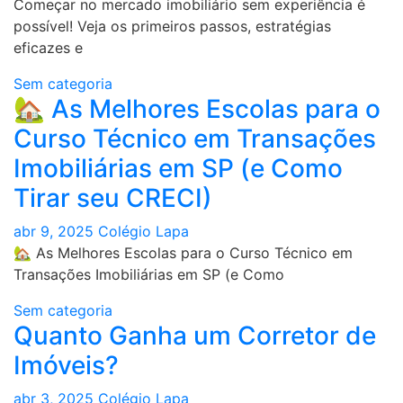
Evitar
Começar no mercado imobiliário sem experiência é
Ainda
possível! Veja os primeiros passos, estratégias
no
eficazes e
Curso
Sem categoria
de
🏡 As Melhores Escolas para o
TTI​
Curso Técnico em Transações
Imobiliárias em SP (e Como
Tirar seu CRECI)
abr 9, 2025
Colégio Lapa
🏡 As Melhores Escolas para o Curso Técnico em
Transações Imobiliárias em SP (e Como
Sem categoria
Quanto Ganha um Corretor de
Imóveis?
abr 3, 2025
Colégio Lapa