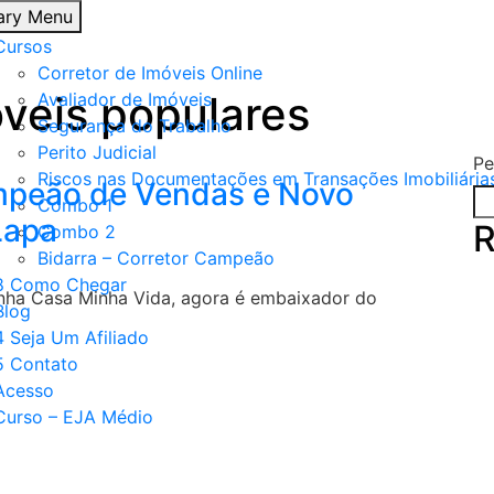
ary Menu
Cursos
Corretor de Imóveis Online
veis populares
Avaliador de Imóveis
Segurança do Trabalho
Perito Judicial
Pe
Riscos nas Documentações em Transações Imobiliária
ampeão de Vendas e Novo
Combo 1
Lapa
R
Combo 2
Bidarra – Corretor Campeão
8 Como Chegar
nha Casa Minha Vida, agora é embaixador do
Blog
4 Seja Um Afiliado
5 Contato
Acesso
Curso – EJA Médio