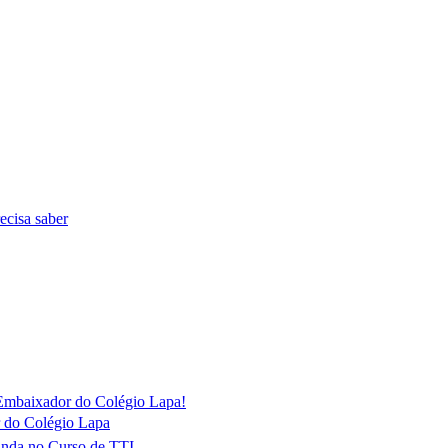
ecisa saber
o Embaixador do Colégio Lapa!
 do Colégio Lapa
inda no Curso de TTI​