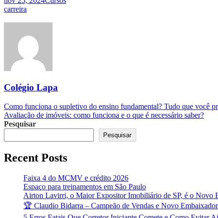
nov 25, 2024
Cursos
Tags
carreira
Colégio Lapa
Navegação
Como funciona o supletivo do ensino fundamental? Tudo que você pr
Avaliação de imóveis: como funciona e o que é necessário saber?
de
Pesquisar
Post
Pesquisar
Recent Posts
Faixa 4 do MCMV e crédito 2026
Espaço para treinamentos em São Paulo
Airton Lavirri, o Maior Expositor Imobiliário de SP, é o Nov
🏆 Claudio Bidarra – Campeão de Vendas e Novo Embaixador
5 Erros Fatais Que Corretor Iniciante Comete e Como Evitar A