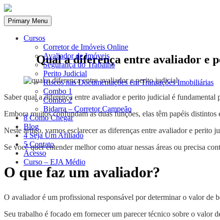
Skip
to
Primary Menu
content
Cursos
Corretor de Imóveis Online
Avaliador de Imóveis
Qual a diferença entre avaliador e p
Segurança do Trabalho
Perito Judicial
Riscos nas Documentações em Transações Imobiliárias
Combo 1
Saber qual a diferença entre avaliador e perito judicial é fundamenta
Combo 2
Bidarra – Corretor Campeão
Embora muitos confundam as duas funções, elas têm papéis distintos 
8 Como Chegar
Blog
Neste artigo, vamos esclarecer as diferenças entre avaliador e perito 
4 Seja Um Afiliado
5 Contato
Se você quer entender melhor como atuar nessas áreas ou precisa contr
Acesso
Curso – EJA Médio
O que faz um avaliador?
O avaliador é um profissional responsável por determinar o valor de 
Seu trabalho é focado em fornecer um parecer técnico sobre o valor