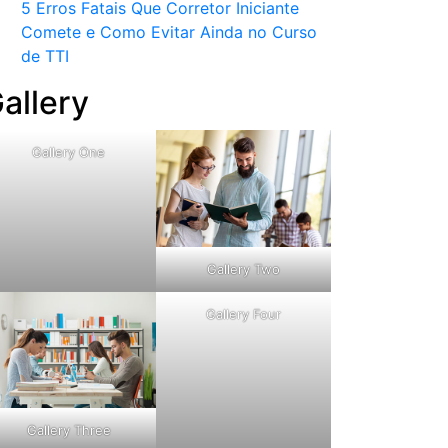
5 Erros Fatais Que Corretor Iniciante
Comete e Como Evitar Ainda no Curso
de TTI​
allery
Gallery One
Gallery Two
Gallery Four
Gallery Three