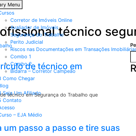
ary Menu
Cursos
Corretor de Imóveis Online
ofissional técnico seg
Avaliador de Imóveis
Segurança do Trabalho
Perito Judicial
Pe
Riscos nas Documentações em Transações Imobiliária
Combo 1
Combo 2
rículo de técnico em
R
Bidarra – Corretor Campeão
8 Como Chegar
Blog
4 Seja Um Afiliado
 de técnico em Segurança do Trabalho que
5 Contato
Acesso
Curso – EJA Médio
 um passo a passo e tire suas