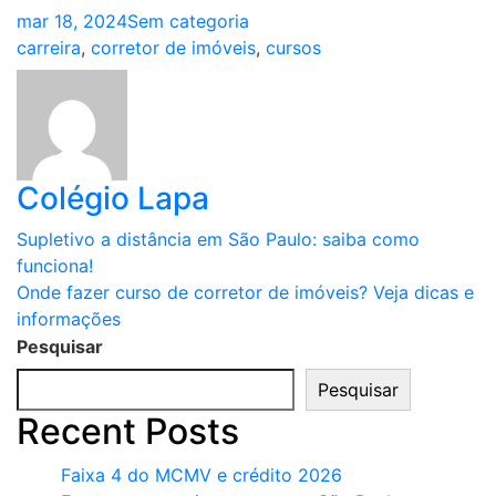
mar 18, 2024
Sem categoria
Tags
carreira
,
corretor de imóveis
,
cursos
Colégio Lapa
Navegação
Supletivo a distância em São Paulo: saiba como
funciona!
de
Onde fazer curso de corretor de imóveis? Veja dicas e
Post
informações
Pesquisar
Pesquisar
Recent Posts
Faixa 4 do MCMV e crédito 2026